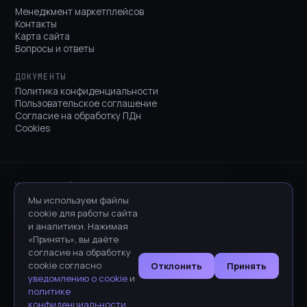
Менеджмент маркетплейсов
Контакты
Карта сайта
Вопросы и ответы
ДОКУМЕНТЫ
Политика конфиденциальности
Пользовательское соглашение
Согласие на обработку ПДн
Cookies
WBPROD — набор AI-инструментов аналитики, контента и
автоматизации для маркетплейсов. Сервис предоставляет
Мы используем файлы
информационно-аналитические и генеративные инструменты и
cookie для работы сайта
рекомендации; коммерческие результаты (рост продаж, позиции в
и аналитики. Нажимая
выдаче) зависят от товара, цены, ниши и действий продавца и не
«Принять», вы даёте
гарантируются. Сервис предназначен для использования в
согласие на обработку
предпринимательских (профессиональных) целях. Wildberries, Ozon и
cookie согласно
Отклонить
Принять
иные упомянутые сервисы принадлежат их правообладателям;
уведомлению о cookie
и
WBPROD не аффилирован с ними. Правообладатель — ИП Кромм
политике
Вильгельм Иванович, ОГРНИП 324480000032782, ИНН
конфиденциальности
.